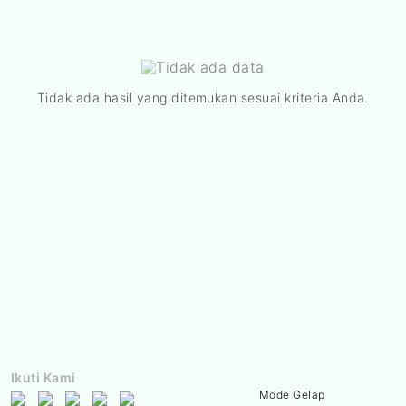
Tidak ada hasil yang ditemukan sesuai kriteria Anda.
Ikuti Kami
Mode Gelap