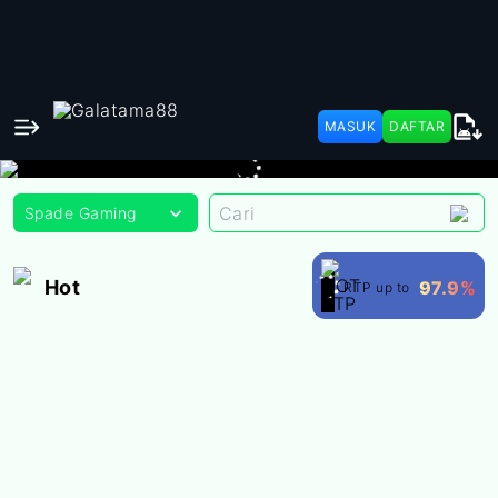
MASUK
DAFTAR
keyboard_arrow_down
Spade Gaming
Hot
97.9%
RTP up to