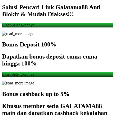
Solusi Pencari Link Galatama88 Anti
Blokir & Mudah Diakses!!!
Lihat Selengkapnya
Bonus Deposit 100%
Dapatkan bonus deposit cuma-cuma
hingga 100%
Lihat Selengkapnya
Bonus cashback up to 5%
Khusus member setia GALATAMA88
main dan dapatkan cashback kekalahan