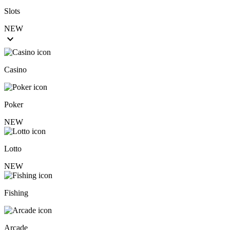
Slots
NEW
keyboard_arrow_down
Casino
Poker
NEW
Lotto
NEW
Fishing
Arcade