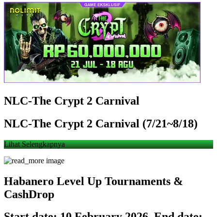
NLC-The Crypt 2 Carnival
NLC-The Crypt 2 Carnival (7/21~8/18)
Lihat Selengkapnya
Habanero Level Up Tournaments &
CashDrop
Start date: 10 February 2026, End date: