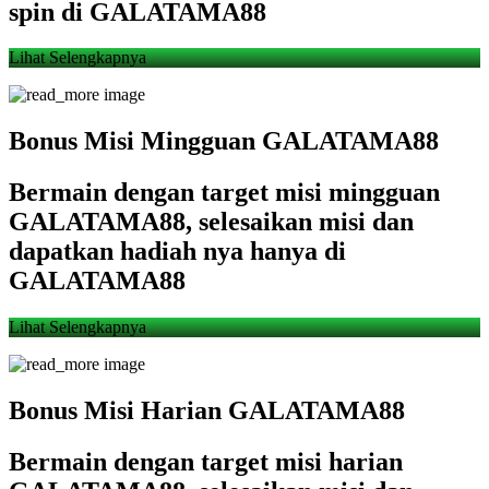
spin di GALATAMA88
Lihat Selengkapnya
Bonus Misi Mingguan GALATAMA88
Bermain dengan target misi mingguan
GALATAMA88, selesaikan misi dan
dapatkan hadiah nya hanya di
GALATAMA88
Lihat Selengkapnya
Bonus Misi Harian GALATAMA88
Bermain dengan target misi harian