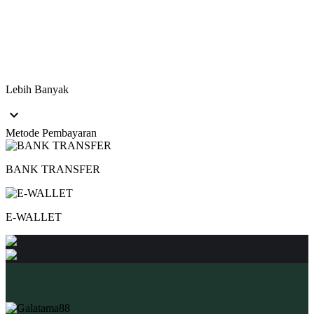
Lebih Banyak
keyboard_arrow_down
Metode Pembayaran
BANK TRANSFER
E-WALLET