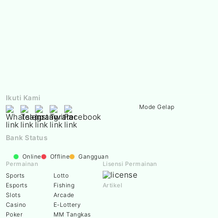
Ikuti Kami
Mode Gelap
Bank Status
Online
Offline
Gangguan
Permainan
Lisensi Permainan
Sports
Lotto
Esports
Fishing
Artikel
Slots
Arcade
Casino
E-Lottery
Poker
MM Tangkas