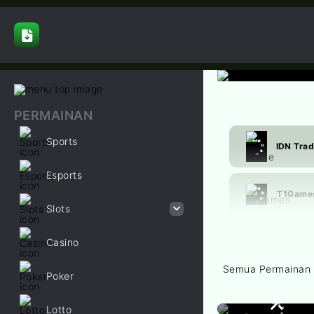
PERMAINAN
Sports
IDN Tra
Esports
T1Game
keyboard_arrow_down
Slots
Casino
Netent
Semua Permainan
Poker
MM Tang
construction
Lotto