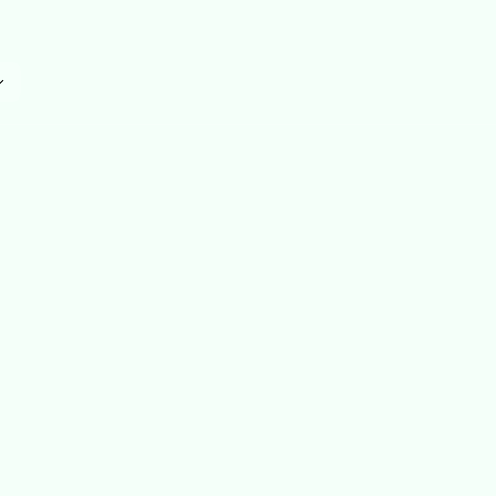
arrow_down