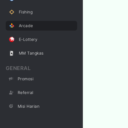
Fishing
Arcade
E-Lottery
MM Tangkas
GENERAL
Promosi
Referral
Misi Harian