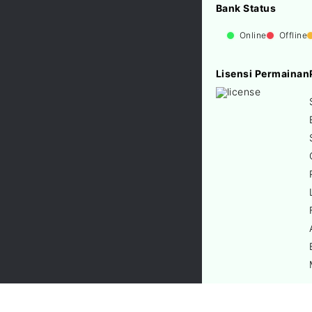
Bank Status
Online
Offline
Lisensi Permainan